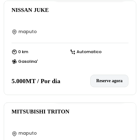
NISSAN JUKE
maputo
0 km
Automatico
Gasolina'
5.000MT / Por dia
Reserve agora
0
(:número de avaliações)
MITSUBISHI TRITON
maputo