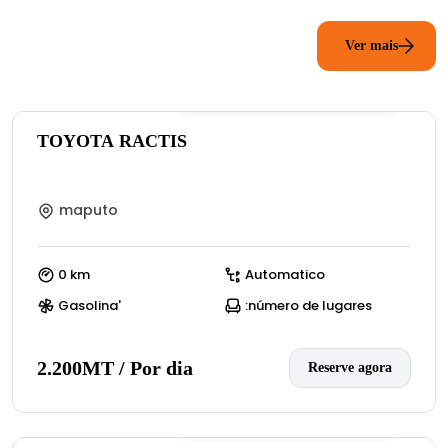
Ver mais
0
(:número de avaliações)
TOYOTA RACTIS
maputo
0 km
Automatico
Gasolina'
:número de lugares
2.200MT / Por dia
Reserve agora
0
(:número de avaliações)