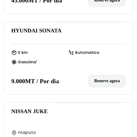
45.000MT / Por dia
Reserve agora
0
(:número de avaliações)
HYUNDAI SONATA
0 km
Automatico
Gasolina'
9.000MT / Por dia
Reserve agora
0
(:número de avaliações)
NISSAN JUKE
maputo