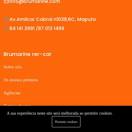
info@brumarine.com
Av.Amilcar Cabral n1038,RC, Maputo.
84 141 3991 /87 013 1499
Brumarine rer-car
Sobre nós
Os nossos prémios
Agências
Termos de uso
A sua experiência neste site será melhorada ao permitir cookies.
Aviso de Privacidade
Permitir cookies