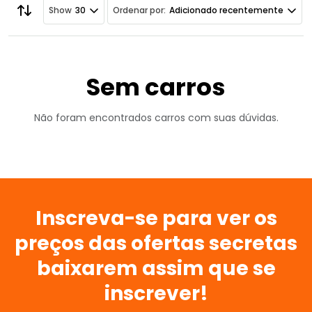
Show
Ordenar por:
30
Adicionado recentemente
Sem carros
Não foram encontrados carros com suas dúvidas.
Inscreva-se para ver os
preços das ofertas secretas
baixarem assim que se
inscrever!